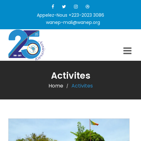
Appelez-Nous +223-2023 3086
wanep-mali@wanep.org
Activites
Home
Activites
/