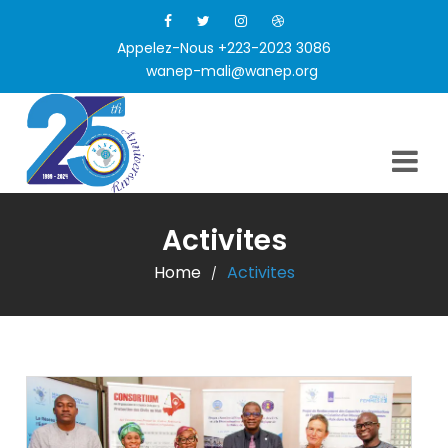
Appelez-Nous +223-2023 3086
wanep-mali@wanep.org
Activites
Home
Activites
/