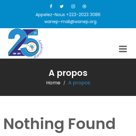
Appelez-Nous +223-2023 3086
wanep-mali@wanep.org
A propos
Home
A propos
/
Nothing Found