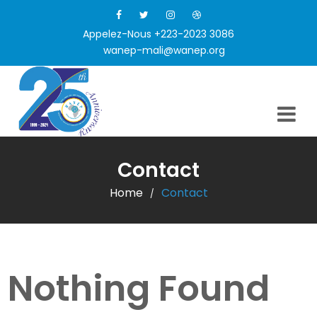
Appelez-Nous +223-2023 3086
wanep-mali@wanep.org
Contact
Home
Contact
/
Nothing Found