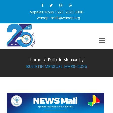
Appelez-Nous +223-2023 3086
wanep-mali@wanep.org
Home
Bulletin Mensuel
/
/
BULLETIN MENSUEL, MARS-2025