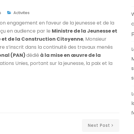
s
Activites
W
on engagement en faveur de la jeunesse et de la
c
eçu en audience par le
Ministre de la Jeunesse et
p
e et de la Construction Citoyenne
, Monsieur
 s’inscrit dans la continuité des travaux menés
L
ional (PAN)
dédié
à la mise en œuvre de la
M
tions Unies, portant sur la jeunesse, la paix et la
s
s
L
l
f
Next Post