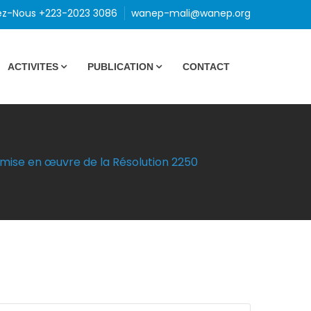
ez-Nous +223-2023 3086
wanep-mali@wanep.org
ACTIVITES
PUBLICATION
CONTACT
a mise en œuvre de la Résolution 2250