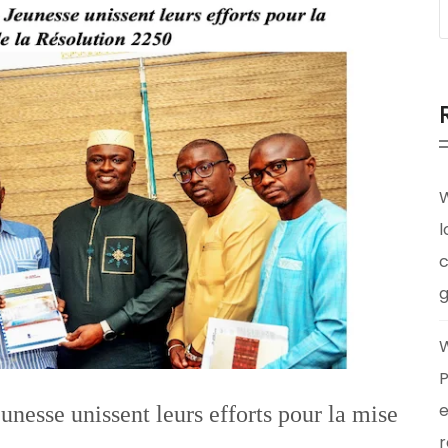
W
l
c
g
W
P
e
nesse unissent leurs efforts pour la mise
r