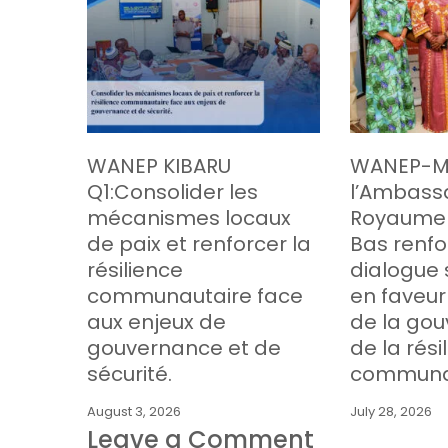
WANEP KIBARU
WANEP-Ma
Q1:Consolider les
l’Ambass
mécanismes locaux
Royaume 
de paix et renforcer la
Bas renfo
résilience
dialogue 
communautaire face
en faveur 
aux enjeux de
de la go
gouvernance et de
de la rési
sécurité.
communa
August 3, 2026
July 28, 2026
Leave a Comment