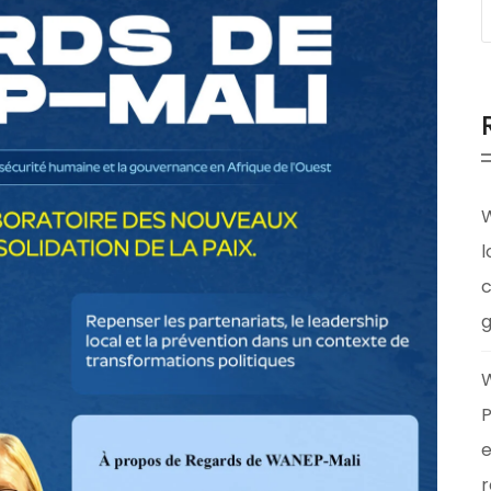
W
l
c
g
W
P
e
r