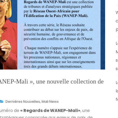
W
c
p
L
M
s
s
EP-Mali », une nouvelle collection de
L
l
f
Dernières Nouvelles
,
Mali News
 numéro de
« Regards de WANEP-Mali»
, une
stratégiques consacrée aux enjeux de paix, de