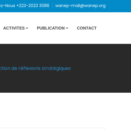
ez-Nous +223-2023 3086
wanep-mali@wanep.org
ACTIVITES
PUBLICATION
CONTACT
tion de réflexions stratégiques