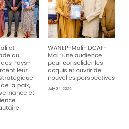
li et
WANEP-Mali- DCAF-
ade du
Mali: une audience
des Pays-
pour consolider les
rcent leur
acquis et ouvrir de
stratégique
nouvelles perspectives
de la paix,
July 24, 2026
uvernance et
lience
utaire