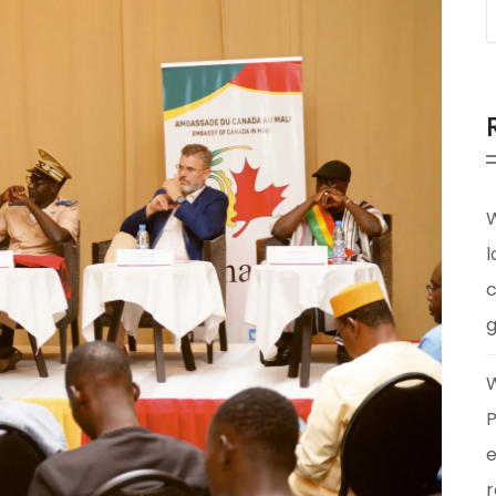
W
l
c
g
W
P
e
r