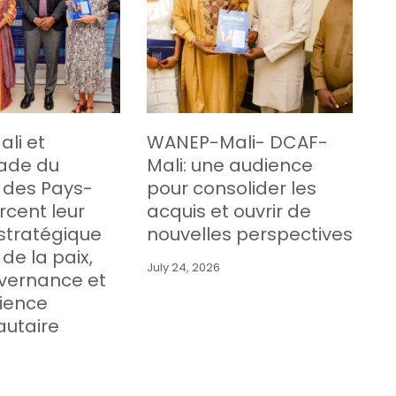
li et
WANEP-Mali- DCAF-
ade du
Mali: une audience
des Pays-
pour consolider les
rcent leur
acquis et ouvrir de
stratégique
nouvelles perspectives
de la paix,
July 24, 2026
uvernance et
lience
utaire