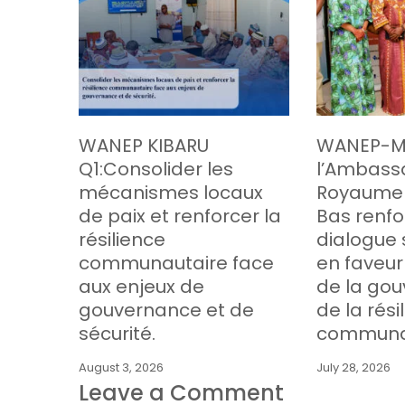
WANEP KIBARU
WANEP-Ma
Q1:Consolider les
l’Ambass
mécanismes locaux
Royaume 
de paix et renforcer la
Bas renfo
résilience
dialogue 
communautaire face
en faveur 
aux enjeux de
de la go
gouvernance et de
de la rési
sécurité.
communa
August 3, 2026
July 28, 2026
Leave a Comment