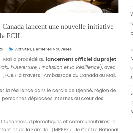
W
c
anada lancent une nouvelle initiative
p
 le FCIL
L
ts
Activites
,
Dernières Nouvelles
M
-Mali a procédé au
lancement officiel du projet
x, l’Ouverture, l’Inclusion et la Résilience
), avec
s
les（FCIL）à travers l’Ambassade du Canada au Mali.
s
et la résilience dans le cercle de Djenné, région de
L
les personnes déplacées internes au cœur des
l
f
titutionnels, diplomatiques et communautaires: le
nfant et de la Famille （MPFEF）, le Centre National