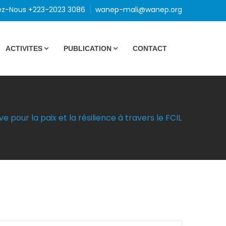
ez-Nous +223-2023 3086
wanep-mali@wanep.org
ACTIVITES
PUBLICATION
CONTACT
pour la paix et la résilience à travers le FCIL