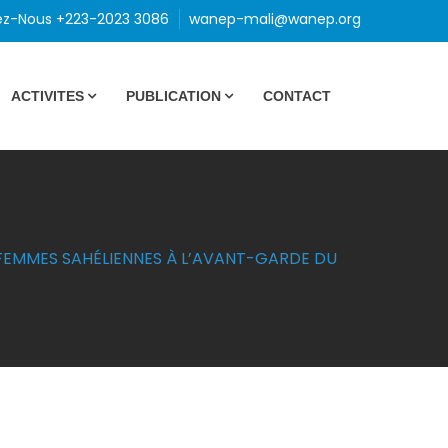
ez-Nous +223-2023 3086
wanep-mali@wanep.org
ACTIVITES
PUBLICATION
CONTACT
 FEMMES SAHÉLIENNES À L’AVANT-GARDE DU