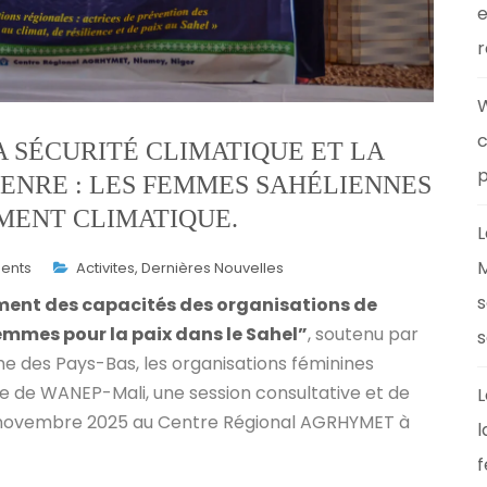
e
r
W
c
 SÉCURITÉ CLIMATIQUE ET LA
p
ENRE : LES FEMMES SAHÉLIENNES
MENT CLIMATIQUE.
L
M
ents
Activites
,
Dernières Nouvelles
s
ment des capacités des organisations de
mmes pour la paix dans le Sahel”
, soutenu par
s
des Pays-Bas, les organisations féminines
ue de WANEP-Mali, une session consultative et de
L
t 5 novembre 2025 au Centre Régional AGRHYMET à
l
f