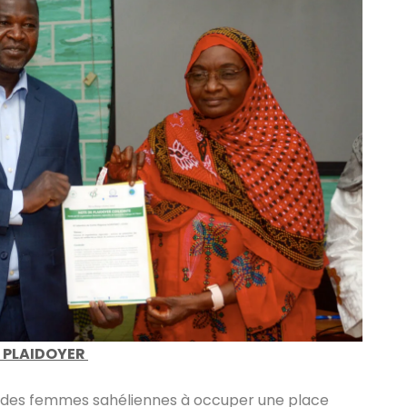
 PLAIDOYER
nt des femmes sahéliennes à occuper une place