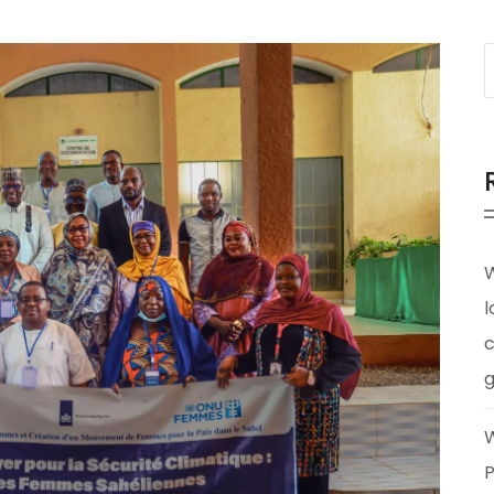
W
l
c
g
W
P